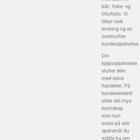
båt-, fiske- og
friluftsliv. Vi
tilbyr rask
levering og en
overtruffen
kundeopplevelse.
Din
kjøpsopplevelse
slutter ikke
med selve
handelen. På
kundesenteret
sitter det mye
kunnskap
som kan
svare på alle
spørsmål du
måtte ha om