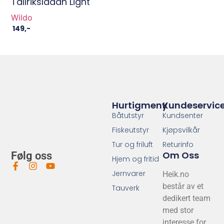
Tallrikslådan Light
Wildo
149
,-
Hurtigmeny
Kundeservic
Båtutstyr
Kundsenter
Fiskeutstyr
Kjøpsvilkår
Tur og friluft
Returinfo
Om Oss
Følg oss
Hjem og fritid
Jernvarer
Heik.no
består av et
Tauverk
dedikert team
med stor
interesse for