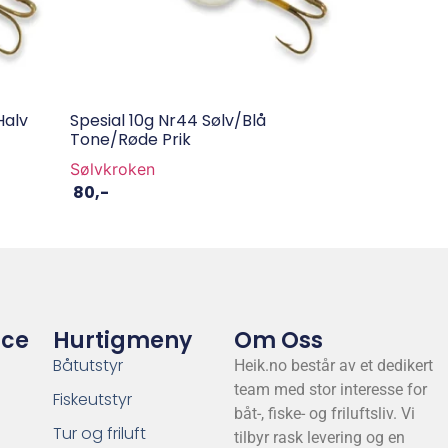
halv
Spesial 10g Nr44 Sølv/blå
Tone/røde Prik
Sølvkroken
80
,-
ice
Hurtigmeny
Om Oss
Båtutstyr
Heik.no består av et dedikert
team med stor interesse for
Fiskeutstyr
båt-, fiske- og friluftsliv. Vi
Tur og friluft
tilbyr rask levering og en