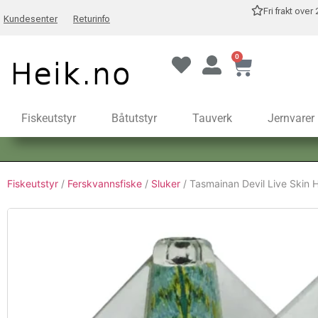
Fri frakt over
Kundesenter
Returinfo
0
Fiskeutstyr
Båtutstyr
Tauverk
Jernvarer
Fiskeutstyr
/
Ferskvannsfiske
/
Sluker
/ Tasmainan Devil Live Skin H