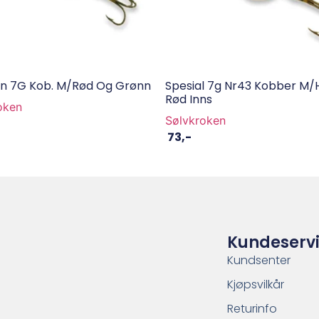
ren 7G Kob. M/Rød Og Grønn
Spesial 7g Nr43 Kobber M/
Rød Inns
oken
Sølvkroken
73
,-
Kundeserv
Kundsenter
Kjøpsvilkår
Returinfo