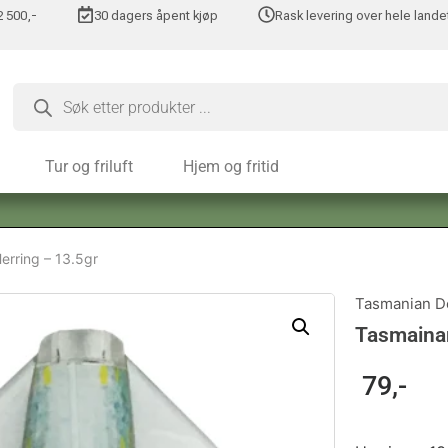
 2 500,-
30 dagers åpent kjøp
Rask levering over hele lande
Tur og friluft
Hjem og fritid
erring – 13.5gr
Tasmanian De
Tasmainan
79
,-