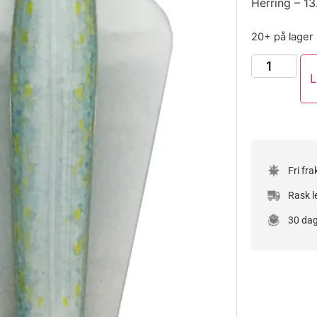
Herring – 13
20+ på lager
L
Fri fra
Rask l
30 dag