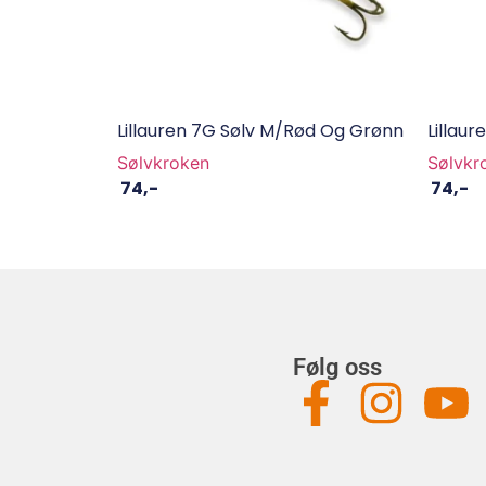
Lillauren 7G Sølv M/Rød Og Grønn
Lillau
Sølvkroken
Sølvkr
74
,-
74
,-
Følg oss