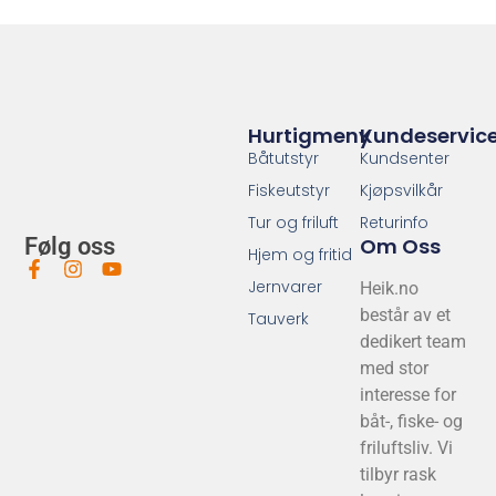
Hurtigmeny
Kundeservic
Båtutstyr
Kundsenter
Fiskeutstyr
Kjøpsvilkår
Tur og friluft
Returinfo
Om Oss
Følg oss
Hjem og fritid
Jernvarer
Heik.no
består av et
Tauverk
dedikert team
med stor
interesse for
båt-, fiske- og
friluftsliv. Vi
tilbyr rask