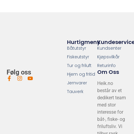
Hurtigmeny
Kundeservic
Båtutstyr
Kundsenter
Fiskeutstyr
Kjøpsvilkår
Tur og friluft
Returinfo
Om Oss
Følg oss
Hjem og fritid
Jernvarer
Heik.no
består av et
Tauverk
dedikert team
med stor
interesse for
båt-, fiske- og
friluftsliv. Vi
tilbyr rask