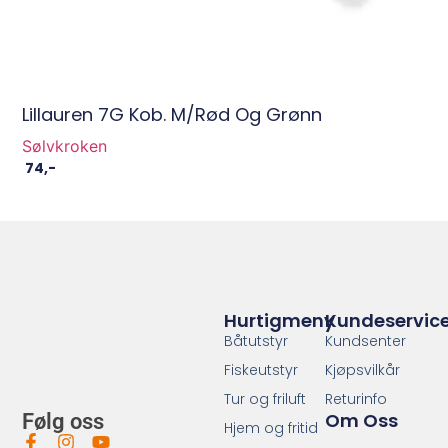
Lillauren 7G Kob. M/Rød Og Grønn
Sølvkroken
74
,-
Hurtigmeny
Kundeservic
Båtutstyr
Kundsenter
Fiskeutstyr
Kjøpsvilkår
Tur og friluft
Returinfo
Om Oss
Følg oss
Hjem og fritid