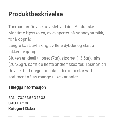
Produktbeskrivelse
Tasmanian Devil er utviklet ved den Australske
Maritime Høyskolen, av eksperter på vanndynamikk,
for å oppnå:
Lengre kast, avfisking av flere dybder og ekstra
lokkende gange.
Sluken er ideell til ørret (7gr), sjøørret (13,5gr), laks
(20/26gr), samt de fleste andre fiskearter. Tasmanian
Devil er blitt meget populær, derfor består vårt
sortiment nå av mange ulike varianter
Tilleggsinformasjon
EAN:
702635604508
SKU
107100
Kategori
Sluker