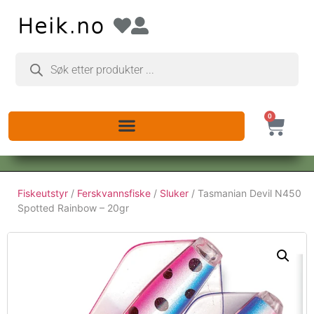
0
Fiskeutstyr
/
Ferskvannsfiske
/
Sluker
/ Tasmanian Devil N450
Spotted Rainbow – 20gr