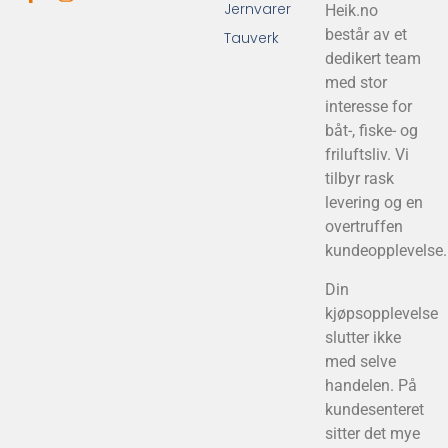
Jernvarer
Heik.no
består av et
Tauverk
dedikert team
med stor
interesse for
båt-, fiske- og
friluftsliv. Vi
tilbyr rask
levering og en
overtruffen
kundeopplevelse.
Din
kjøpsopplevelse
slutter ikke
med selve
handelen. På
kundesenteret
sitter det mye