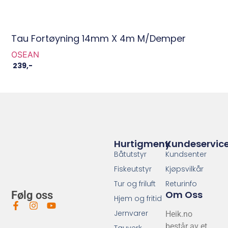
Tau Fortøyning 14mm X 4m M/Demper
OSEAN
239
,-
Hurtigmeny
Kundeservic
Båtutstyr
Kundsenter
Fiskeutstyr
Kjøpsvilkår
Tur og friluft
Returinfo
Om Oss
Følg oss
Hjem og fritid
Jernvarer
Heik.no
består av et
Tauverk