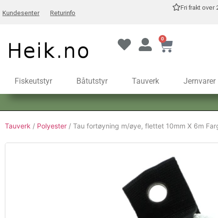
Fri frakt over
Kundesenter
Returinfo
0
Fiskeutstyr
Båtutstyr
Tauverk
Jernvarer
Tauverk
/
Polyester
/ Tau fortøyning m/øye, flettet 10mm X 6m Farg