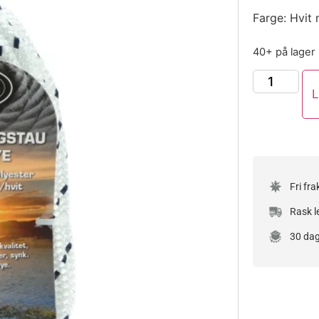
Farge: Hvit 
40+ på lager
L
Fri fra
Rask l
30 dag