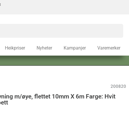
t
Heikpriser
Nyheter
Kampanjer
Varemerker
200820
yning m/øye, flettet 10mm X 6m Farge: Hvit
pett