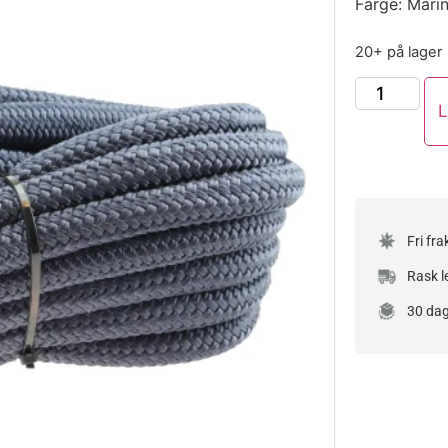
Farge: Mari
20+ på lager
L
Fri fra
Rask l
30 dag