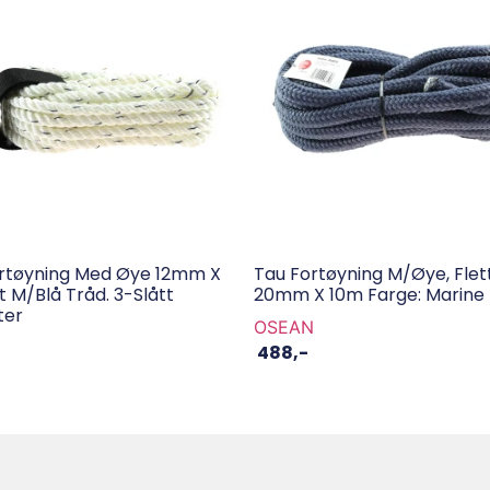
rtøyning Med Øye 12mm X
Tau Fortøyning M/øye, Flet
t M/blå Tråd. 3-Slått
20mm X 10m Farge: Marine
ter
OSEAN
N
488
,-