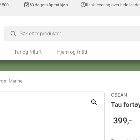
 2 500,-
30 dagers åpent kjøp
Rask levering over hele lande
Tur og friluft
Hjem og fritid
rge: Marine
OSEAN
Tau fortø
399
,-