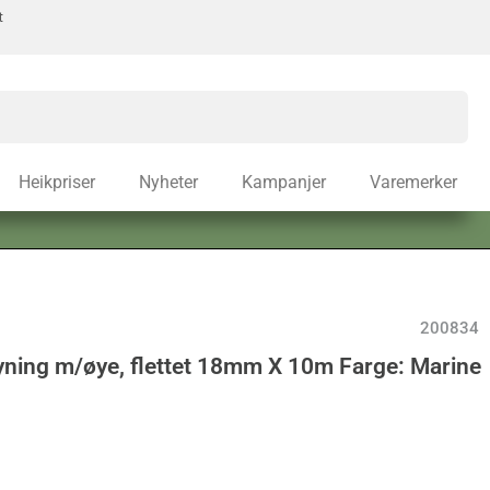
t
Heikpriser
Nyheter
Kampanjer
Varemerker
200834
yning m/øye, flettet 18mm X 10m Farge: Marine