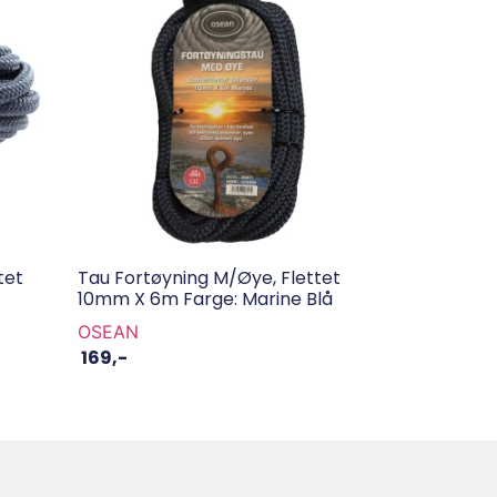
tet
Tau Fortøyning M/øye, Flettet
10mm X 6m Farge: Marine Blå
OSEAN
169
,-