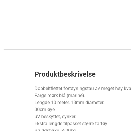
Produktbeskrivelse
Dobbeltflettet fortøyningstau av meget høy kvali
Farge mørk blå (marine).
Lengde 10 meter, 18mm diameter.
30cm øye
uV beskyttet, synker.
Ekstra lengde tilpasset større fartøy
Bruddstyrke 5500kg