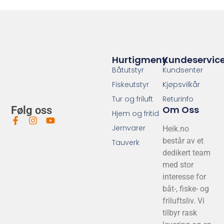
Hurtigmeny
Kundeservic
Båtutstyr
Kundsenter
Fiskeutstyr
Kjøpsvilkår
Tur og friluft
Returinfo
Om Oss
Følg oss
Hjem og fritid
Jernvarer
Heik.no
består av et
Tauverk
dedikert team
med stor
interesse for
båt-, fiske- og
friluftsliv. Vi
tilbyr rask