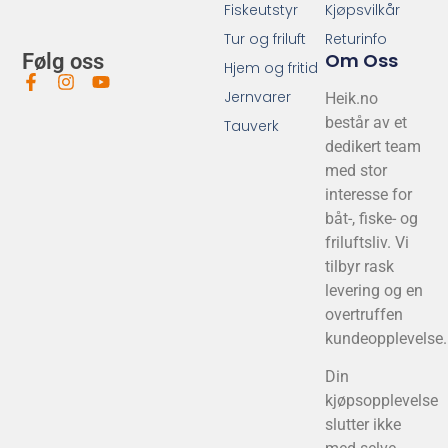
Fiskeutstyr
Kjøpsvilkår
Tur og friluft
Returinfo
Om Oss
Følg oss
Hjem og fritid
Jernvarer
Heik.no
består av et
Tauverk
dedikert team
med stor
interesse for
båt-, fiske- og
friluftsliv. Vi
tilbyr rask
levering og en
overtruffen
kundeopplevelse.
Din
kjøpsopplevelse
slutter ikke