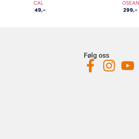
CAL
OSEA
49
,-
299
,-
Følg oss