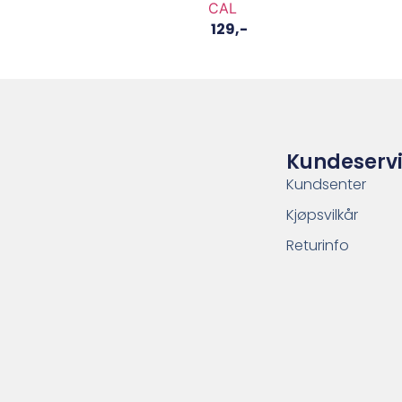
N
CAL
129
,-
Kundeserv
Kundsenter
Kjøpsvilkår
Returinfo