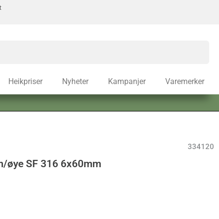
t
Heikpriser
Nyheter
Kampanjer
Varemerker
334120
m/øye SF 316 6x60mm