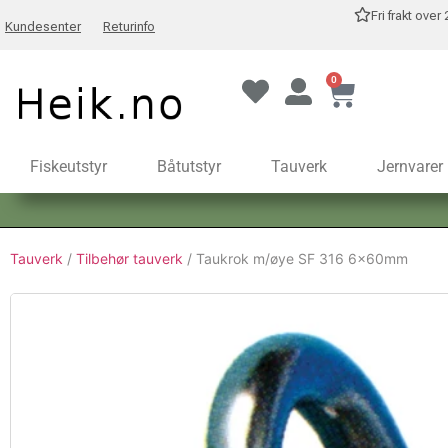
Fri frakt over
Kundesenter
Returinfo
0
Fiskeutstyr
Båtutstyr
Tauverk
Jernvarer
Tauverk
/
Tilbehør tauverk
/ Taukrok m/øye SF 316 6x60mm