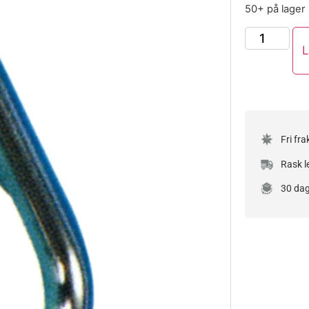
50+ på lager
L
Fri fra
Rask l
30 dag