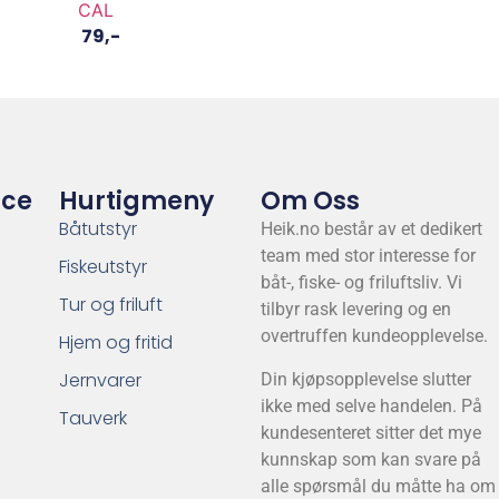
CAL
79
,-
ice
Hurtigmeny
Om Oss
Båtutstyr
Heik.no består av et dedikert
team med stor interesse for
Fiskeutstyr
båt-, fiske- og friluftsliv. Vi
Tur og friluft
tilbyr rask levering og en
overtruffen kundeopplevelse.
Hjem og fritid
Jernvarer
Din kjøpsopplevelse slutter
ikke med selve handelen. På
Tauverk
kundesenteret sitter det mye
kunnskap som kan svare på
alle spørsmål du måtte ha om