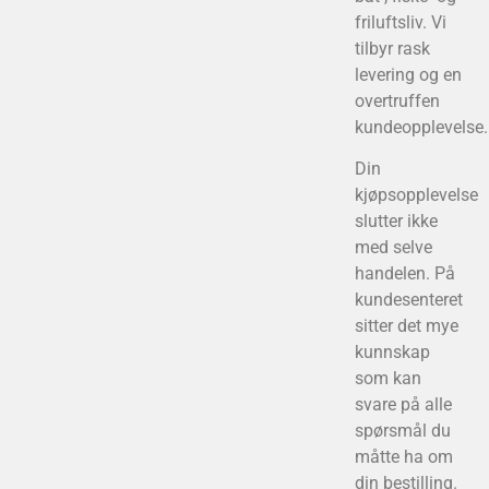
friluftsliv. Vi
tilbyr rask
levering og en
overtruffen
kundeopplevelse.
Din
kjøpsopplevelse
slutter ikke
med selve
handelen. På
kundesenteret
sitter det mye
kunnskap
som kan
svare på alle
spørsmål du
måtte ha om
din bestilling.