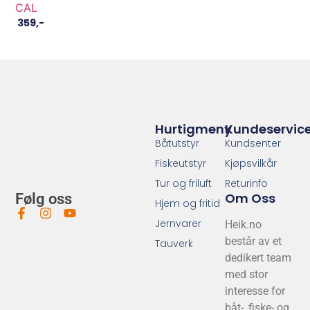
CAL
359
,-
Hurtigmeny
Kundeservic
Båtutstyr
Kundsenter
Fiskeutstyr
Kjøpsvilkår
Tur og friluft
Returinfo
Om Oss
Følg oss
Hjem og fritid
Jernvarer
Heik.no
består av et
Tauverk
dedikert team
med stor
interesse for
båt-, fiske- og