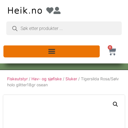
0
Fiskeutstyr
/
Hav- og sjøfiske
/
Sluker
/ Tigersilda Rosa/Sølv
holo glitter18gr osean