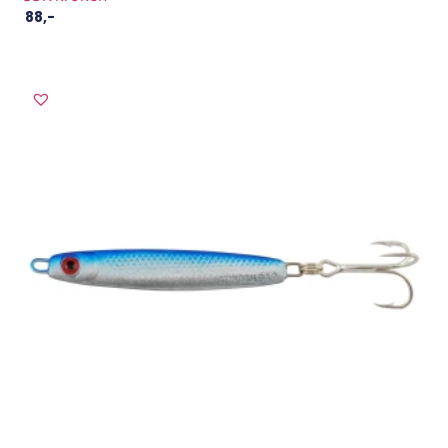
88
,-