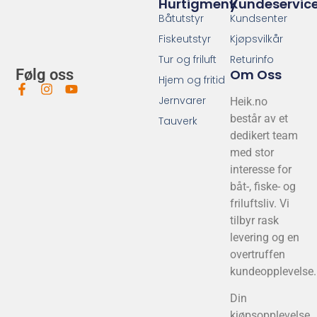
Hurtigmeny
Kundeservic
Båtutstyr
Kundsenter
Fiskeutstyr
Kjøpsvilkår
Tur og friluft
Returinfo
Om Oss
Følg oss
Hjem og fritid
Jernvarer
Heik.no
består av et
Tauverk
dedikert team
med stor
interesse for
båt-, fiske- og
friluftsliv. Vi
tilbyr rask
levering og en
overtruffen
kundeopplevelse.
Din
kjøpsopplevelse