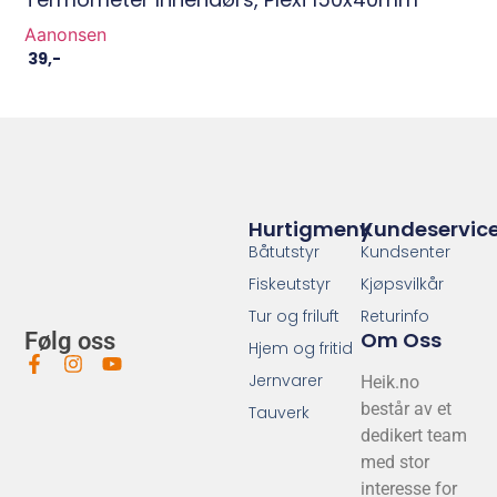
Aanonsen
39
,-
Hurtigmeny
Kundeservic
Båtutstyr
Kundsenter
Fiskeutstyr
Kjøpsvilkår
Tur og friluft
Returinfo
Om Oss
Følg oss
Hjem og fritid
Jernvarer
Heik.no
består av et
Tauverk
dedikert team
med stor
interesse for