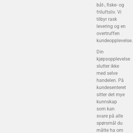
båt-, fiske- og
friluftsliv. Vi
tilbyr rask
levering og en
overtruffen
kundeopplevelse.
Din
kjøpsopplevelse
slutter ikke
med selve
handelen. På
kundesenteret
sitter det mye
kunnskap
som kan
svare på alle
spørsmål du
måtte ha om