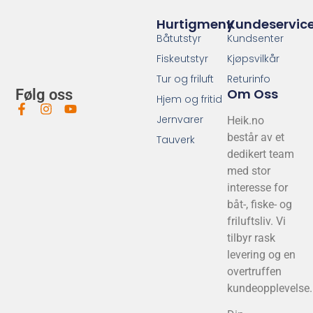
Hurtigmeny
Kundeservic
Båtutstyr
Kundsenter
Fiskeutstyr
Kjøpsvilkår
Tur og friluft
Returinfo
Om Oss
Følg oss
Hjem og fritid
Jernvarer
Heik.no
består av et
Tauverk
dedikert team
med stor
interesse for
båt-, fiske- og
friluftsliv. Vi
tilbyr rask
levering og en
overtruffen
kundeopplevelse.