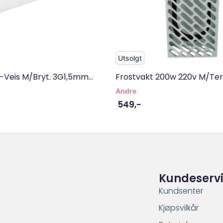
Utsolgt
-Veis M/bryt. 3G1,5mm...
Frostvakt 200w 220v M/te
Andre
549
,-
Kundeserv
Kundsenter
Kjøpsvilkår