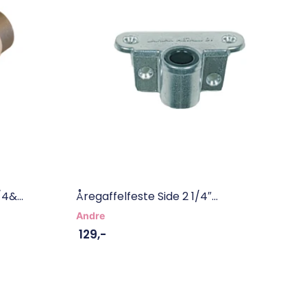
4&...
Åregaffelfeste Side 2 1/4″...
Andre
129
,-