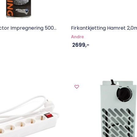
ctor Impregnering 500...
Firkantkjetting Hamret 2,0
Andre
2699
,-