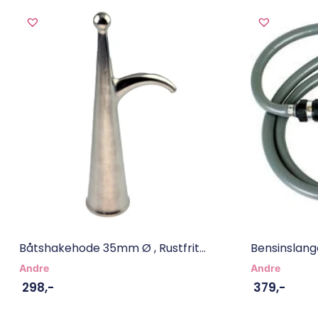
Båtshakehode 35mm Ø , Rustfrit...
Bensinslan
Andre
Andre
298
,-
379
,-