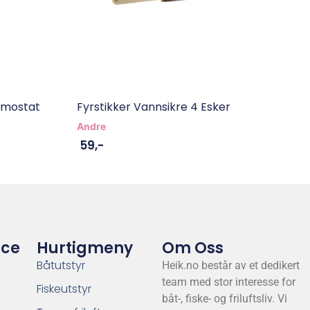
rmostat
Fyrstikker Vannsikre 4 Esker
Andre
59
,-
ice
Hurtigmeny
Om Oss
Båtutstyr
Heik.no består av et dedikert
team med stor interesse for
Fiskeutstyr
båt-, fiske- og friluftsliv. Vi