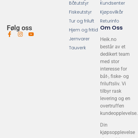
Båtutstyr
Kundsenter
Fiskeutstyr
Kjøpsvilkår
Tur og friluft
Returinfo
Om Oss
Følg oss
Hjem og fritid
Jernvarer
Heik.no
består av et
Tauverk
dedikert team
med stor
interesse for
båt-, fiske- og
friluftsliv. Vi
tilbyr rask
levering og en
overtruffen
kundeopplevelse.
Din
kjøpsopplevelse