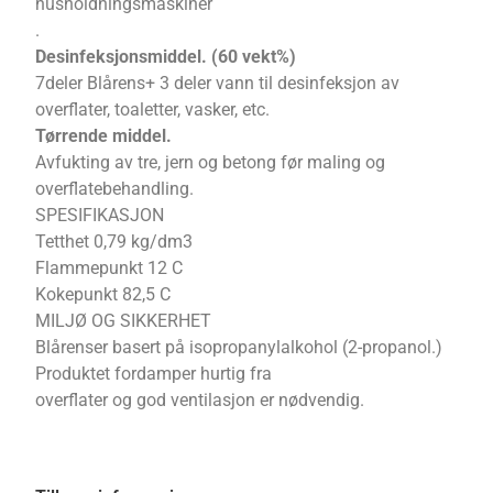
husholdningsmaskiner
.
Desinfeksjonsmiddel. (60 vekt%)
7deler Blårens+ 3 deler vann til desinfeksjon av
overflater, toaletter, vasker, etc.
Tørrende middel.
Avfukting av tre, jern og betong før maling og
overflatebehandling.
SPESIFIKASJON
Tetthet 0,79 kg/dm3
Flammepunkt 12 C
Kokepunkt 82,5 C
MILJØ OG SIKKERHET
Blårenser basert på isopropanylalkohol (2-propanol.)
Produktet fordamper hurtig fra
overflater og god ventilasjon er nødvendig.