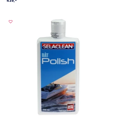
439
,-