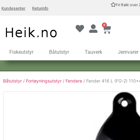
Fri frakt over
Kundesenter
Returinfo
0
Fiskeutstyr
Båtutstyr
Tauverk
Jernvarer
Båtutstyr
/
Fortøyningsutstyr
/
Fendere
/ Fender 416 L (FG-2) 110