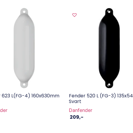
r 623 L(FG-4) 160x630mm
Fender 520 L (FG-3) 135x
Svart
der
Danfender
209
,-