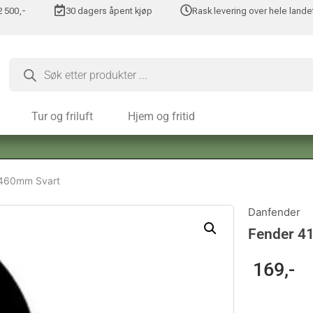
 2 500,-
30 dagers åpent kjøp
Rask levering over hele lande
Tur og friluft
Hjem og fritid
x460mm Svart
Danfender
Fender 4
169
,-