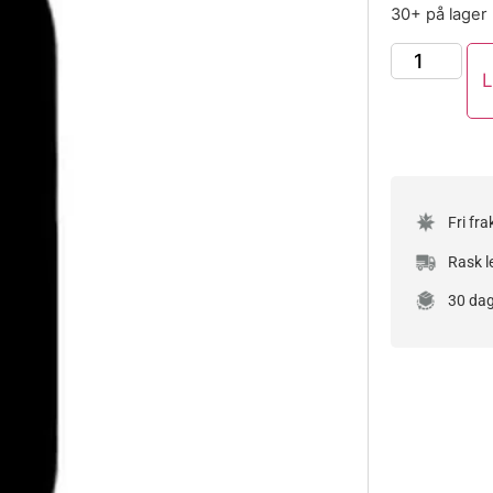
30+ på lager
L
Fri fra
Rask l
30 dag