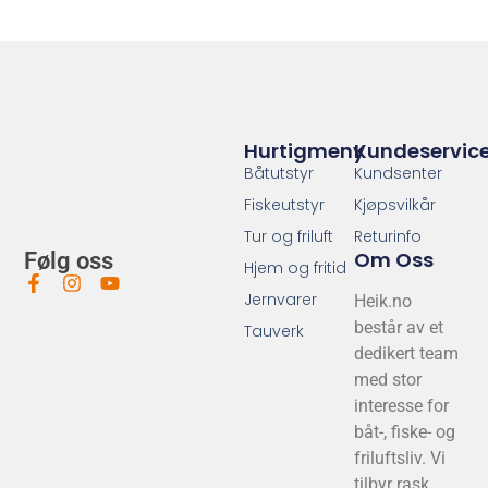
Hurtigmeny
Kundeservic
Båtutstyr
Kundsenter
Fiskeutstyr
Kjøpsvilkår
Tur og friluft
Returinfo
Om Oss
Følg oss
Hjem og fritid
Jernvarer
Heik.no
består av et
Tauverk
dedikert team
med stor
interesse for
båt-, fiske- og
friluftsliv. Vi
tilbyr rask