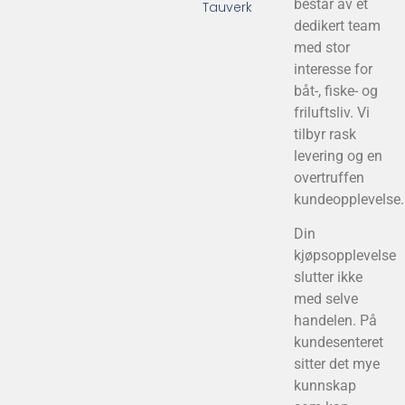
består av et
Tauverk
dedikert team
med stor
interesse for
båt-, fiske- og
friluftsliv. Vi
tilbyr rask
levering og en
overtruffen
kundeopplevelse.
Din
kjøpsopplevelse
slutter ikke
med selve
handelen. På
kundesenteret
sitter det mye
kunnskap