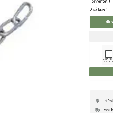
Forventet ti
0 på lager
Bli 
Fri fra
Rask l