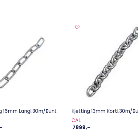
ng 16mm Langl.30m/Bunt
Kjetting 13mm Kortl.30m/b
CAL
-
7899
,-