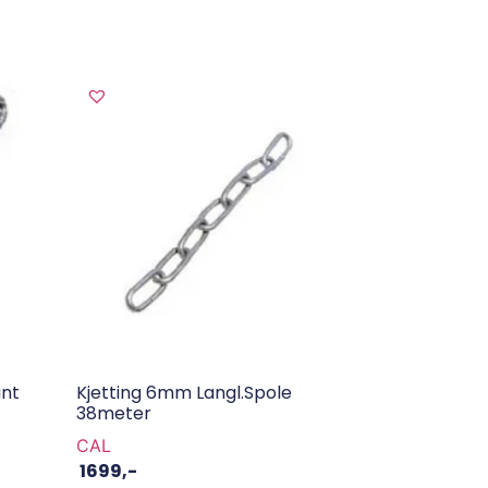
unt
Kjetting 6mm Langl.spole
38meter
CAL
1699
,-