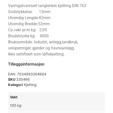
Varmgalvanisert langlenket kjetting.DIN 763
Godstykkelse: 13mm
Utvendig Lengde:82mm
Utvendig Bredde:52mm
Ca.vekt pr.m.kg: 2,95
Bruddstyrke kg: 4000
Bruksområde: Industri, anlegg,landbruk,
veisperringer, gjerder og havneanlegg.
Ikke sertifisert som løftekjetting.
Tilleggsinformasjon
EAN:
7034993304664
SKU
330466
Kategori
Kjetting
Vekt
100 kg