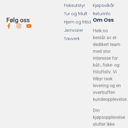
Fiskeutstyr
Kjøpsvilkår
Tur og friluft
Returinfo
Om Oss
Følg oss
Hjem og fritid
Jernvarer
Heik.no
består av et
Tauverk
dedikert team
med stor
interesse for
båt-, fiske- og
friluftsliv. Vi
tilbyr rask
levering og en
overtruffen
kundeopplevelse.
Din
kjøpsopplevelse
slutter ikke