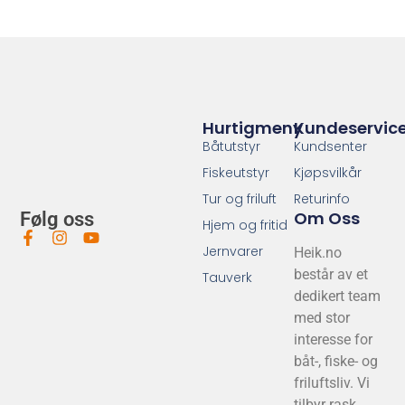
Hurtigmeny
Kundeservic
Båtutstyr
Kundsenter
Fiskeutstyr
Kjøpsvilkår
Tur og friluft
Returinfo
Om Oss
Følg oss
Hjem og fritid
Jernvarer
Heik.no
består av et
Tauverk
dedikert team
med stor
interesse for
båt-, fiske- og
friluftsliv. Vi
tilbyr rask