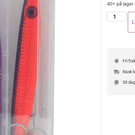
40+ på lager
L
Fri fra
Rask l
30 dag