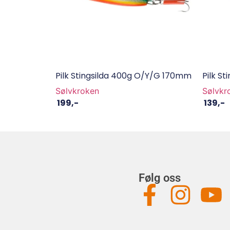
Pilk Stingsilda 400g O/Y/G 170mm
Pilk S
Sølvkroken
Sølvkr
199
,-
139
,-
Følg oss