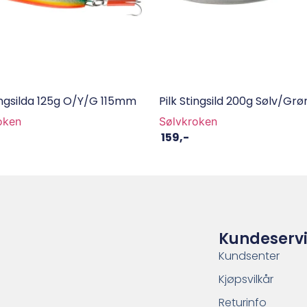
tingsilda 125g O/Y/G 115mm
Pilk Stingsild 200g Sølv/Grø
oken
Sølvkroken
159
,-
Kundeserv
Kundsenter
Kjøpsvilkår
Returinfo