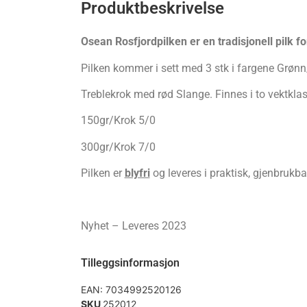
Produktbeskrivelse
Osean Rosfjordpilken er en tradisjonell pilk for
Pilken kommer i sett med 3 stk i fargene Grøn
Treblekrok med rød Slange. Finnes i to vektklas
150gr/Krok 5/0
300gr/Krok 7/0
Pilken er
blyfri
og leveres i praktisk, gjenbruk
Nyhet – Leveres 2023
Tilleggsinformasjon
EAN:
7034992520126
SKU
252012