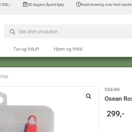
 2 500,-
30 dagers åpent kjøp
Rask levering over hele lande
Tur og friluft
Hjem og fritid
300gr
OSEAN
Osean Ros
299
,-