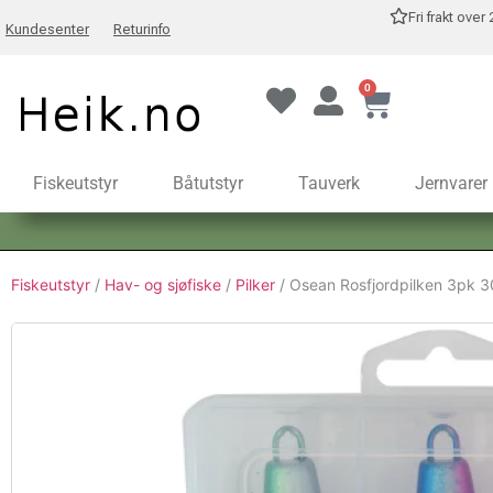
Fri frakt over
Kundesenter
Returinfo
0
Fiskeutstyr
Båtutstyr
Tauverk
Jernvarer
Fiskeutstyr
/
Hav- og sjøfiske
/
Pilker
/ Osean Rosfjordpilken 3pk 