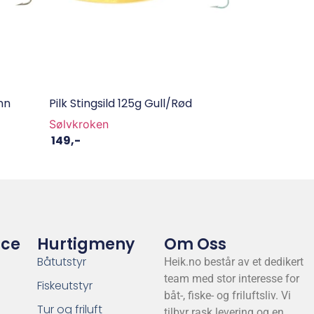
nn
Pilk Stingsild 125g Gull/Rød
Sølvkroken
149
,-
ice
Hurtigmeny
Om Oss
Båtutstyr
Heik.no består av et dedikert
team med stor interesse for
Fiskeutstyr
båt-, fiske- og friluftsliv. Vi
Tur og friluft
tilbyr rask levering og en