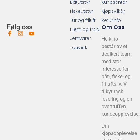
Båtutstyr
Kundsenter
Fiskeutstyr
Kjøpsvilkår
Tur og friluft
Returinfo
Om Oss
Følg oss
Hjem og fritid
Jernvarer
Heik.no
består av et
Tauverk
dedikert team
med stor
interesse for
båt-, fiske- og
friluftsliv. Vi
tilbyr rask
levering og en
overtruffen
kundeopplevelse.
Din
kjøpsopplevelse