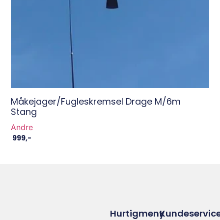
Måkejager/Fugleskremsel Drage M/6m
Stang
Andre
999
,-
Hurtigmeny
Kundeservic