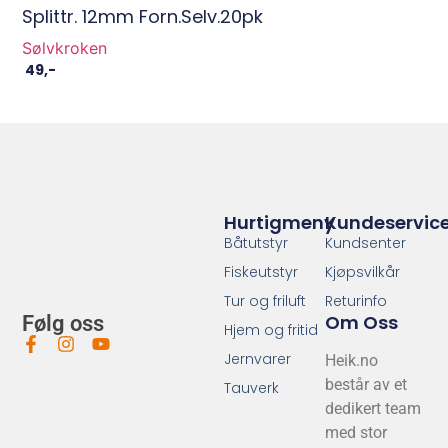
Splittr. 12mm Forn.Selv.20pk
Sølvkroken
49
,-
Hurtigmeny
Kundeservic
Båtutstyr
Kundsenter
Fiskeutstyr
Kjøpsvilkår
Tur og friluft
Returinfo
Om Oss
Følg oss
Hjem og fritid
Jernvarer
Heik.no
består av et
Tauverk
dedikert team
med stor