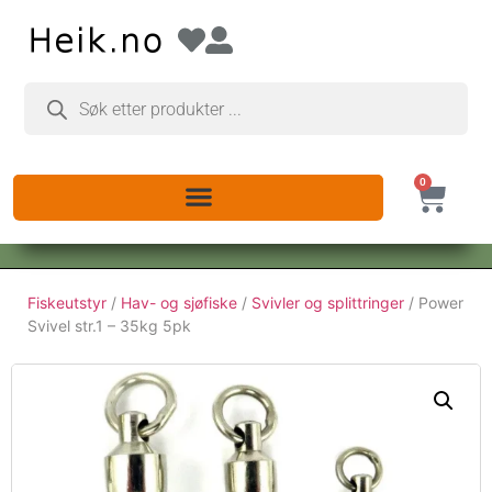
0
Fiskeutstyr
/
Hav- og sjøfiske
/
Svivler og splittringer
/ Power
Svivel str.1 – 35kg 5pk