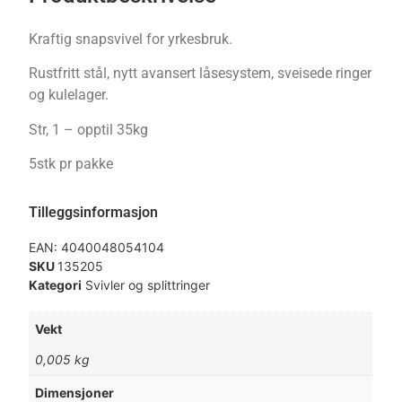
Kraftig snapsvivel for yrkesbruk.
Rustfritt stål, nytt avansert låsesystem, sveisede ringer
og kulelager.
Str, 1 – opptil 35kg
5stk pr pakke
Tilleggsinformasjon
EAN:
4040048054104
SKU
135205
Kategori
Svivler og splittringer
Vekt
0,005 kg
Dimensjoner