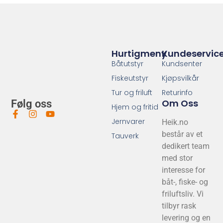
Hurtigmeny
Kundeservic
Båtutstyr
Kundsenter
Fiskeutstyr
Kjøpsvilkår
Tur og friluft
Returinfo
Om Oss
Følg oss
Hjem og fritid
Jernvarer
Heik.no
består av et
Tauverk
dedikert team
med stor
interesse for
båt-, fiske- og
friluftsliv. Vi
tilbyr rask
levering og en