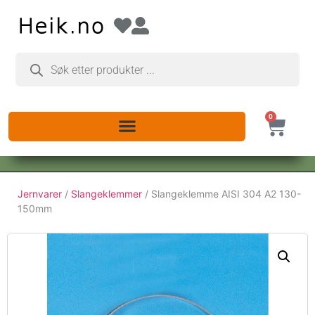
0
Jernvarer
/
Slangeklemmer
/ Slangeklemme AISI 304 A2 130-
150mm