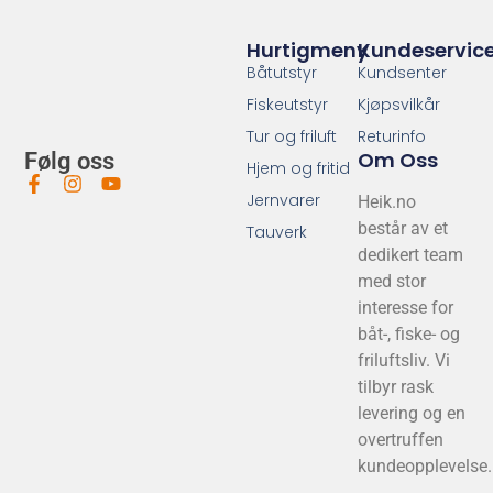
Hurtigmeny
Kundeservic
Båtutstyr
Kundsenter
Fiskeutstyr
Kjøpsvilkår
Tur og friluft
Returinfo
Om Oss
Følg oss
Hjem og fritid
Jernvarer
Heik.no
består av et
Tauverk
dedikert team
med stor
interesse for
båt-, fiske- og
friluftsliv. Vi
tilbyr rask
levering og en
overtruffen
kundeopplevelse.