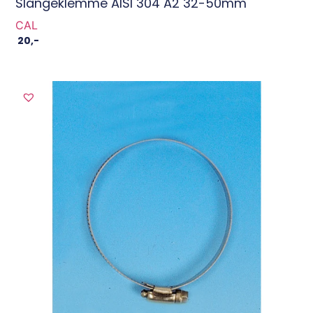
Slangeklemme AISI 304 A2 32-50mm
CAL
20
,-