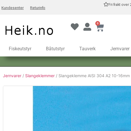
Fri frakt over
Kundesenter
Returinfo
0
Fiskeutstyr
Båtutstyr
Tauverk
Jernvarer
Jernvarer
/
Slangeklemmer
/ Slangeklemme AISI 304 A2 10-16mm