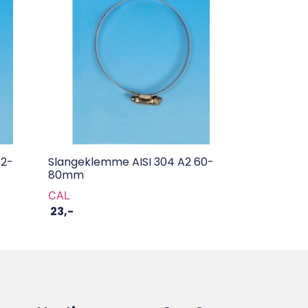
12-
Slangeklemme AISI 304 A2 60-
80mm
CAL
23
,-