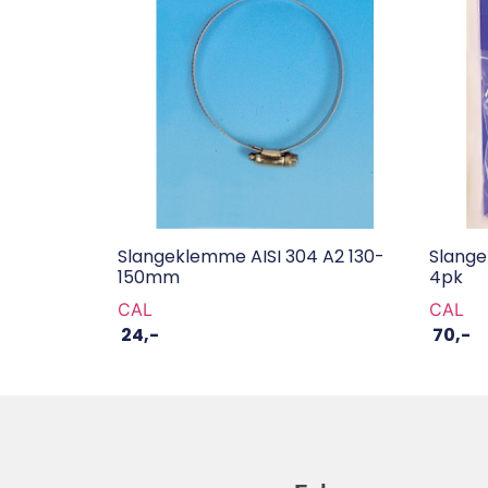
Slangeklemme AISI 304 A2 130-
Slang
150mm
4pk
CAL
CAL
24
,-
70
,-