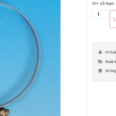
50+ på lager
L
Fri fra
Rask l
30 dag