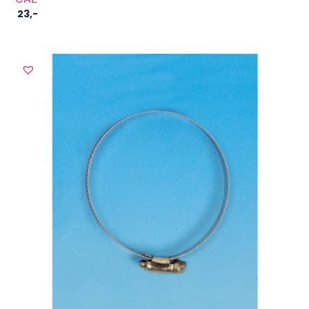
23
,-