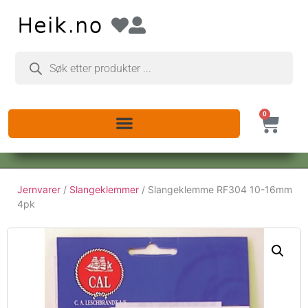
0
Jernvarer
/
Slangeklemmer
/ Slangeklemme RF304 10-16mm
4pk