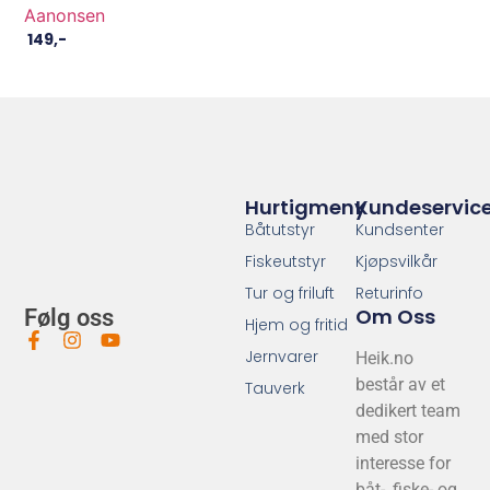
Aanonsen
149
,-
Hurtigmeny
Kundeservic
Båtutstyr
Kundsenter
Fiskeutstyr
Kjøpsvilkår
Tur og friluft
Returinfo
Om Oss
Følg oss
Hjem og fritid
Jernvarer
Heik.no
består av et
Tauverk
dedikert team
med stor
interesse for
båt-, fiske- og