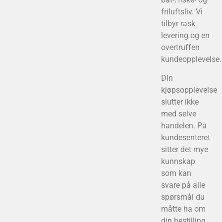
friluftsliv. Vi
tilbyr rask
levering og en
overtruffen
kundeopplevelse.
Din
kjøpsopplevelse
slutter ikke
med selve
handelen. På
kundesenteret
sitter det mye
kunnskap
som kan
svare på alle
spørsmål du
måtte ha om
din bestilling.