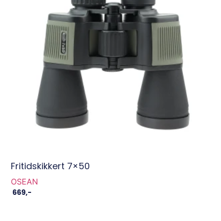
Fritidskikkert 7×50
OSEAN
669
,-