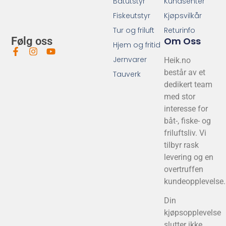
Båtutstyr
Kundsenter
Fiskeutstyr
Kjøpsvilkår
Tur og friluft
Returinfo
Om Oss
Følg oss
Hjem og fritid
Jernvarer
Heik.no
består av et
Tauverk
dedikert team
med stor
interesse for
båt-, fiske- og
friluftsliv. Vi
tilbyr rask
levering og en
overtruffen
kundeopplevelse.
Din
kjøpsopplevelse
slutter ikke