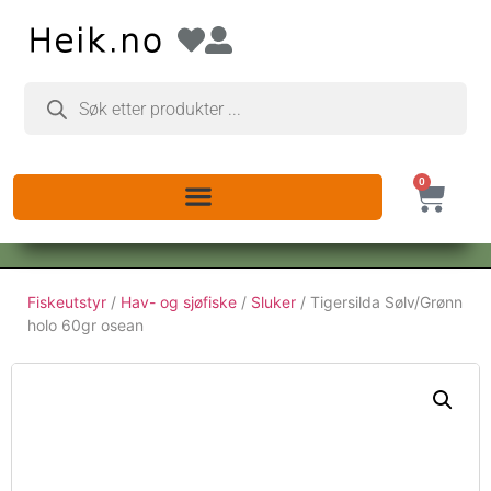
0
Fiskeutstyr
/
Hav- og sjøfiske
/
Sluker
/ Tigersilda Sølv/Grønn
holo 60gr osean