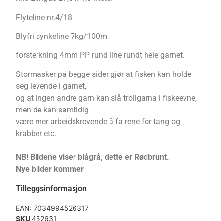
Flyteline nr.4/18
Blyfri synkeline 7kg/100m
forsterkning 4mm PP rund line rundt hele garnet.
Stormasker på begge sider gjør at fisken kan holde
seg levende i garnet,
og at ingen andre garn kan slå trollgarna i fiskeevne,
men de kan samtidig
være mer arbeidskrevende å få rene for tang og
krabber etc.
NB! Bildene viser blågrå, dette er Rødbrunt.
Nye bilder kommer
Tilleggsinformasjon
EAN:
7034994526317
SKU
452631