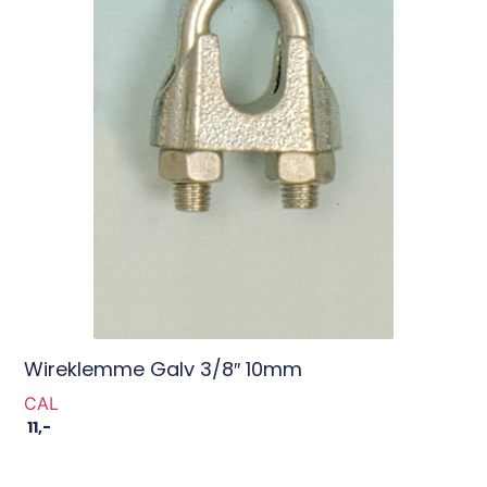
Wireklemme Galv 3/8″ 10mm
CAL
11
,-