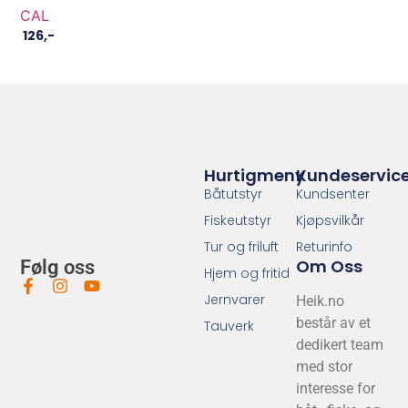
CAL
126
,-
Hurtigmeny
Kundeservic
Båtutstyr
Kundsenter
Fiskeutstyr
Kjøpsvilkår
Tur og friluft
Returinfo
Om Oss
Følg oss
Hjem og fritid
Jernvarer
Heik.no
består av et
Tauverk
dedikert team
med stor
interesse for