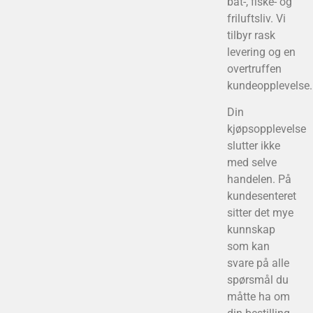
båt-, fiske- og
friluftsliv. Vi
tilbyr rask
levering og en
overtruffen
kundeopplevelse.
Din
kjøpsopplevelse
slutter ikke
med selve
handelen. På
kundesenteret
sitter det mye
kunnskap
som kan
svare på alle
spørsmål du
måtte ha om