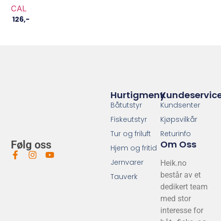
CAL
126
,-
Hurtigmeny
Kundeservic
Båtutstyr
Kundsenter
Fiskeutstyr
Kjøpsvilkår
Tur og friluft
Returinfo
Om Oss
Følg oss
Hjem og fritid
Jernvarer
Heik.no
består av et
Tauverk
dedikert team
med stor
interesse for