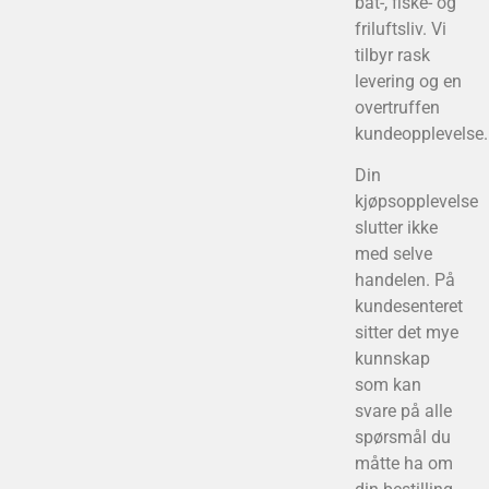
båt-, fiske- og
friluftsliv. Vi
tilbyr rask
levering og en
overtruffen
kundeopplevelse.
Din
kjøpsopplevelse
slutter ikke
med selve
handelen. På
kundesenteret
sitter det mye
kunnskap
som kan
svare på alle
spørsmål du
måtte ha om