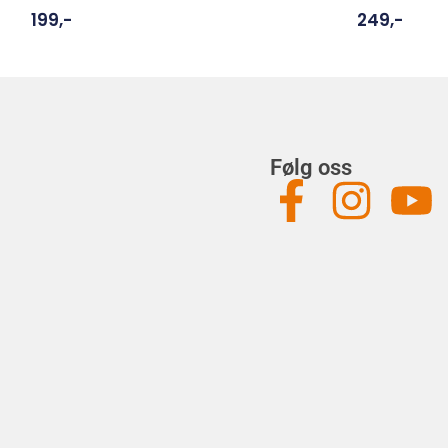
199
,-
249
,-
Følg oss