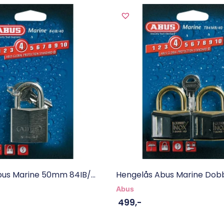
us Marine 50mm 84IB/...
Hengelås Abus Marine Dobb
Abus
499
,-