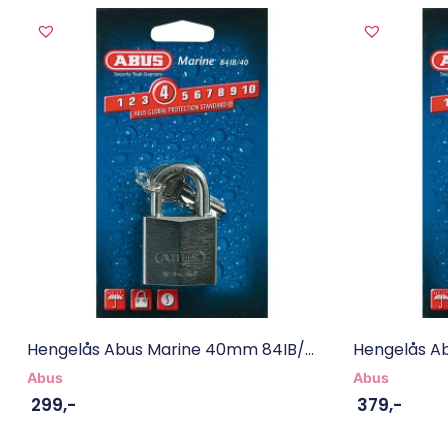
Hengelås Abus Marine 40mm 84IB/...
Hengelås Ab
Abus
Abus
299
,-
379
,-