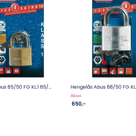
s 85/50 FG KL.1 85/...
Hengelås Abus 88/50 FG KL.2
Abus
650
,-