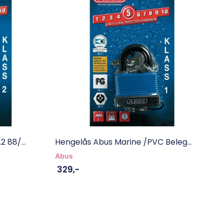
 88/...
Hengelås Abus Marine /PVC Beleg...
Abus
329
,-