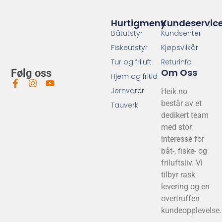
Hurtigmeny
Kundeservic
Båtutstyr
Kundsenter
Fiskeutstyr
Kjøpsvilkår
Tur og friluft
Returinfo
Om Oss
Følg oss
Hjem og fritid
Jernvarer
Heik.no
består av et
Tauverk
dedikert team
med stor
interesse for
båt-, fiske- og
friluftsliv. Vi
tilbyr rask
levering og en
overtruffen
kundeopplevelse.