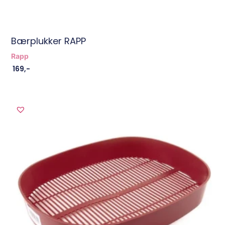
Bærplukker RAPP
Rapp
169
,-