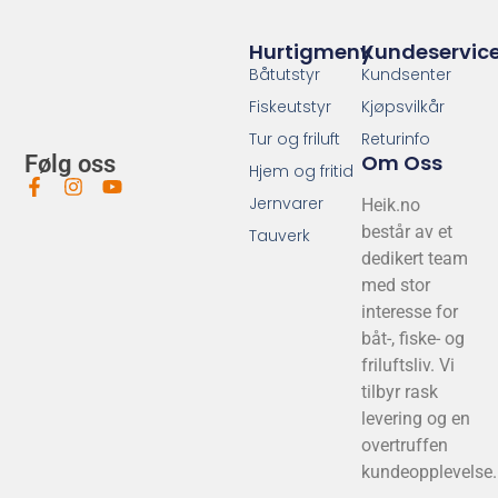
Hurtigmeny
Kundeservic
Båtutstyr
Kundsenter
Fiskeutstyr
Kjøpsvilkår
Tur og friluft
Returinfo
Om Oss
Følg oss
Hjem og fritid
Jernvarer
Heik.no
består av et
Tauverk
dedikert team
med stor
interesse for
båt-, fiske- og
friluftsliv. Vi
tilbyr rask
levering og en
overtruffen
kundeopplevelse.