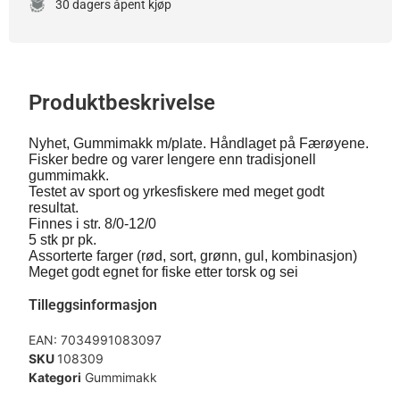
30 dagers åpent kjøp
Produktbeskrivelse
Nyhet, Gummimakk m/plate. Håndlaget på Færøyene.
Fisker bedre og varer lengere enn tradisjonell
gummimakk.
Testet av sport og yrkesfiskere med meget godt
resultat.
Finnes i str. 8/0-12/0
5 stk pr pk.
Assorterte farger (rød, sort, grønn, gul, kombinasjon)
Meget godt egnet for fiske etter torsk og sei
Tilleggsinformasjon
EAN:
7034991083097
SKU
108309
Kategori
Gummimakk