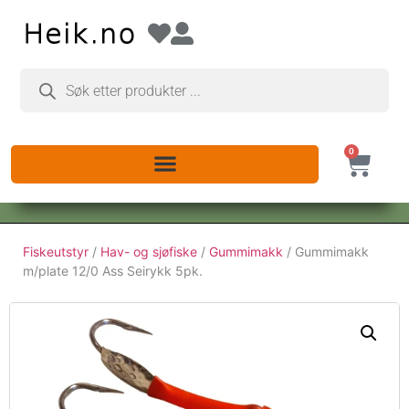
0
Fiskeutstyr
/
Hav- og sjøfiske
/
Gummimakk
/ Gummimakk
m/plate 12/0 Ass Seirykk 5pk.