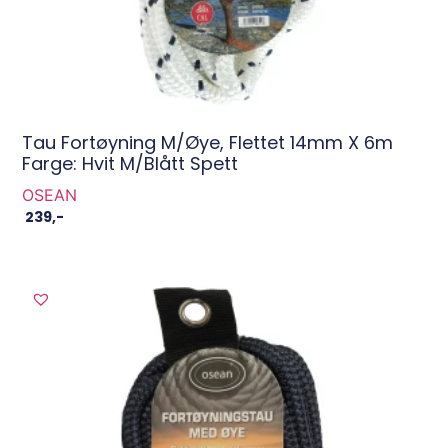
Tau Fortøyning M/øye, Flettet 14mm X 6m
Farge: Hvit M/blått Spett
OSEAN
239
,-