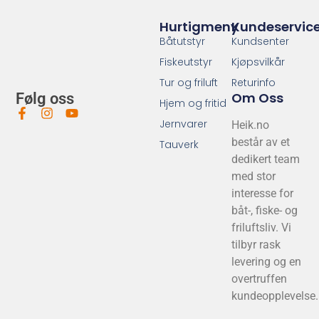
Hurtigmeny
Kundeservic
Båtutstyr
Kundsenter
Fiskeutstyr
Kjøpsvilkår
Tur og friluft
Returinfo
Om Oss
Følg oss
Hjem og fritid
Jernvarer
Heik.no
består av et
Tauverk
dedikert team
med stor
interesse for
båt-, fiske- og
friluftsliv. Vi
tilbyr rask
levering og en
overtruffen
kundeopplevelse.